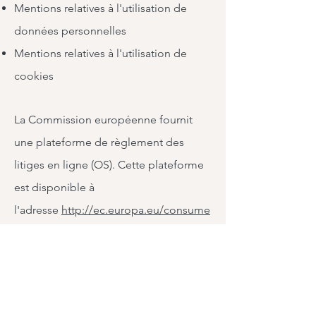
Mentions relatives à l'utilisation de
données personnelles
Mentions relatives à l'utilisation de
cookies
La Commission européenne fournit
une plateforme de règlement des
litiges en ligne (OS). Cette plateforme
est disponible à
l'adresse
http://ec.europa.eu/consume
rs/odr/
. En tant que client, vous avez
toujours la possibilité de contacter le
conseil d'arbitrage de la Commission
européenne. Nous ne sommes ni